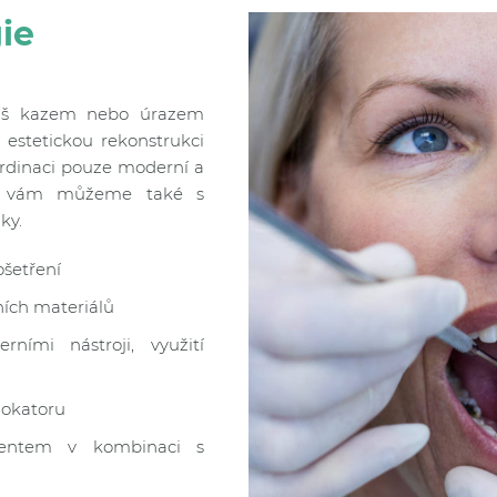
ie
váš kazem nebo úrazem
estetickou rekonstrukci
rdinaci pouze moderní a
oci vám můžeme také s
ky.
šetření
ích materiálů
ními nástroji, využití
lokatoru
mentem v kombinaci s