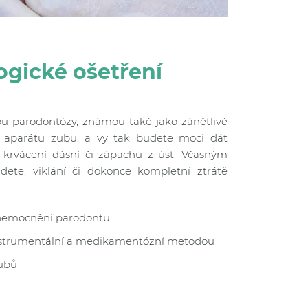
ogické ošetření
 parodontózy, známou také jako zánětlivé
aparátu zubu, a vy tak budete moci dát
rvácení dásní či zápachu z úst. Včasným
dete, viklání či dokonce kompletní ztrátě
onemocnění parodontu
nstrumentální a medikamentózní metodou
zubů