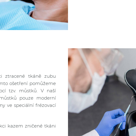
ci ztracené tkáně zubu
tomto ošetření pomůžeme
ocí tzv. můstků. V naší
 můstků pouze moderní
y ve speciální frézovací
ukci kazem zničené tkáni