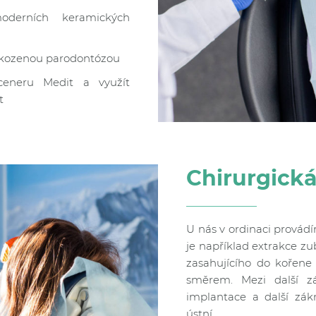
derních keramických
škozenou parodontózou
ceneru Medit a využít
t
Chirurgick
U nás v ordinaci provád
je například extrakce z
zasahujícího do kořen
směrem. Mezi další zá
implantace a další zák
ústní.