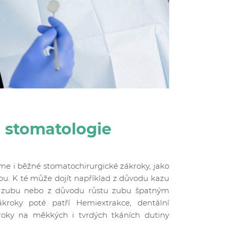
á stomatologie
íme i běžné stomatochirurgické zákroky, jako
ubu. K té může dojít například z důvodu kazu
e zubu nebo z důvodu růstu zubu špatným
kroky poté patří Hemiextrakce, dentální
roky na měkkých i tvrdých tkáních dutiny