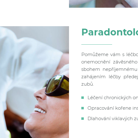
Paradontol
Pomůžeme vám s léčbou
onemocnění závěsného 
sbohem nepříjemnému k
zahájením léčby předej
zubů.
Léčení chronických 
Opracování kořene i
Dlahování viklavých 