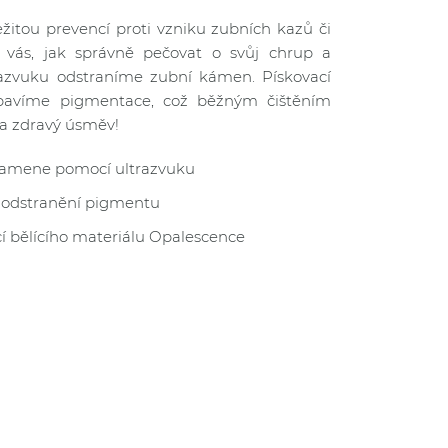
ežitou prevencí proti vzniku zubních kazů či
 vás, jak správně pečovat o svůj chrup a
azvuku odstraníme zubní kámen. Pískovací
avíme pigmentace, což běžným čištěním
ý a zdravý úsměv!
kamene pomocí ultrazvuku
 odstranění pigmentu
í bělícího materiálu Opalescence