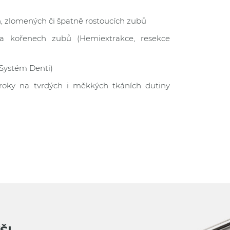
, zlomených či špatně rostoucích zubů
a kořenech zubů (Hemiextrakce, resekce
(Systém Denti)
kroky na tvrdých i měkkých tkáních dutiny