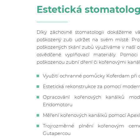
Estetická stomatolog
Díky záchovné stomatologii dokážeme 
poškozený zub udržet na svém místě. Pro 
poškozených tkání zubů využíváme v naší o
osvědčené vyplňovací materiály. Pom
poškozenou zubní dření či kořenovými kanál
Využití ochranné pomůcky Koferdam při o
Estetická rekonstrukce za pomocí modern
Opracování kořenových kanálků moder
Endomotoru
Měření kořenových kanálků pomocí Apex
Trojrozměrné plnění kořenovým ce
Gutapercou